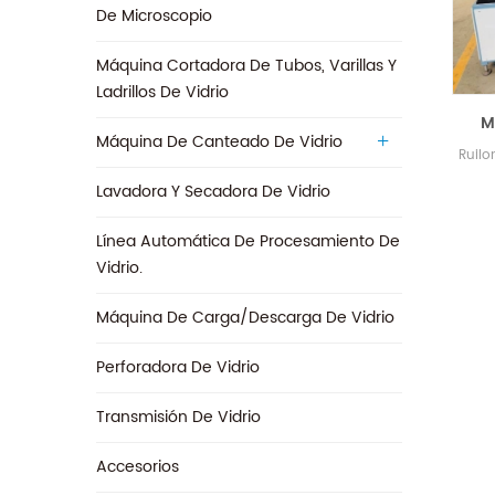
De Microscopio
Máquina Cortadora De Tubos, Varillas Y
Ladrillos De Vidrio
M
Máquina De Canteado De Vidrio
lam
Ruilo
Lavadora Y Secadora De Vidrio
sem
SY-3
Línea Automática De Procesamiento De
amp
Vidrio.
vidri
de
Máquina De Carga/descarga De Vidrio
co
Perforadora De Vidrio
Transmisión De Vidrio
‎Accesorios