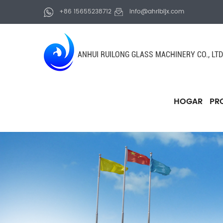
+86 15655238712
info@ahrlbljx.com
ANHUI RUILONG GLASS MACHINERY CO., LTD
HOGAR
PR