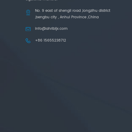
No. 9 east of shengli road ,longzihu district
,bengbu city , Anhui Province ,China
info@ahrlbljx.com
+86 15655238712