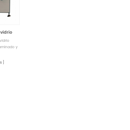
vidrio
1
vidrio
laminado y
amaño.
s