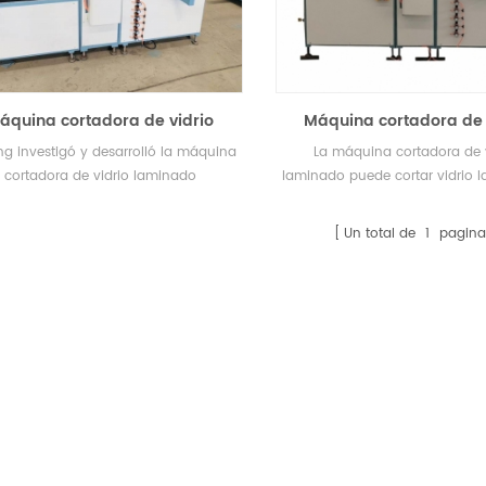
áquina cortadora de vidrio
Máquina cortadora de 
inado 合わせガラス切断機 접합 유
laminado SY-262
ng investigó y desarrolló la máquina
La máquina cortadora de 
리 절단기
cortadora de vidrio laminado
laminado puede cortar vidrio 
iautomática de alta precisión tipo
vidrio plano de un solo t
826 de doble cortador que se aplica
Un total de
1
pagina
liamente en vidrio plano grueso y
o laminado. La operación del equipo
 corte es conveniente, estabilidad
nfiable, eficiencia de corte y alta
precisión.