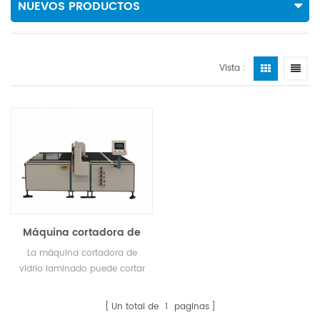
NUEVOS PRODUCTOS
Vista :
Máquina cortadora de
vidrio laminado SY-2621
La máquina cortadora de
vidrio laminado puede cortar
vidrio laminado y vidrio plano
de un solo tamaño.
Un total de
1
paginas