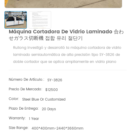
Máquina Cortadora De Vidrio Laminado 合わ
せガラス切断機 접합 유리 절단기
Ruilong investigó y desarrolló la máquina cortadora de vidrio
laminado semiautomática de alta precisión tipo SY-3826 de
doble cortador que se aplica ampliamente en vidrio plano
grueso y vidrio laminado. La operación del equipo de corte es
conveniente, estabilidad confiable, eficiencia de corte y alta
Número De Artículo.:
SY-3826
precisión.
Precio De Mercado:
$12500
Color:
Steel Blue Or Customized
Plazo De Entrega:
20 Days
Warranty:
1 Year
Size Range:
400*400mm-2440*3660mm