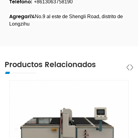
Teléfono:
+8613063758190
Agregarï¼
No.9 al este de Shengli Road, distrito de
Longzihu
Productos Relacionados