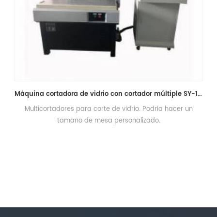
Máquina cortadora de vidrio con cortador múltiple SY-1215
ulticortadores para corte de vidrio. Podría hacer un
Toda la 
tamaño de mesa personalizado.
automáti
de 183
mm y un 
- entreg
mm), re
ciclo de