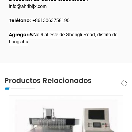
info@ahrlbljx.com
Teléfono:
+8613063758190
Agregarï¼
No.9 al este de Shengli Road, distrito de
Longzihu
Productos Relacionados