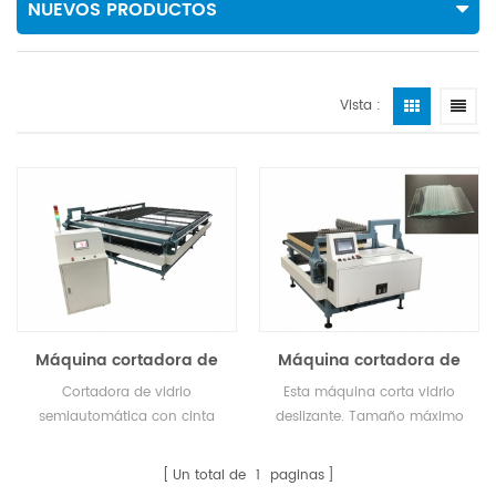
NUEVOS PRODUCTOS
Vista :
Máquina cortadora de
Máquina cortadora de
vidrio semiautomática
portaobjetos para
Cortadora de vidrio
Esta máquina corta vidrio
microscopio
semiautomática con cinta
deslizante. Tamaño máximo
(semiautomática)
transportadora.
del vidrio 930*630 mm,
cortado a 25,4*72,6*1,1 mm
Un total de
1
paginas