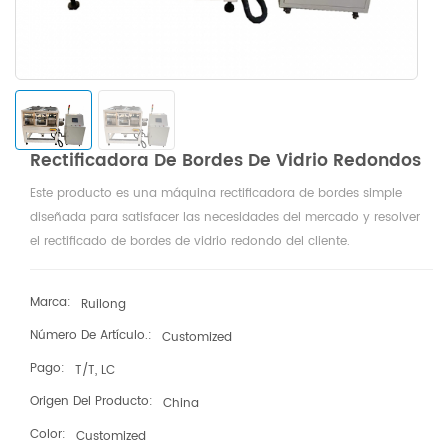
Rectificadora De Bordes De Vidrio Redondos
Este producto es una máquina rectificadora de bordes simple
diseñada para satisfacer las necesidades del mercado y resolver
el rectificado de bordes de vidrio redondo del cliente.
Puede realizar un pulido fino en vidrio redondo y moler prismas
irregulares en formas redondas (es decir, piezas cuadradas en
Marca:
Ruilong
piezas redondas). La máquina utiliza un motor de regulación de
Número De Artículo.:
Customized
velocidad continua para hacer que el vidrio gire, y los cilindros en
ambos lados mantienen el vidrio para que gire uniformemente. La
Pago:
T/T, LC
muela está cerca del vidrio para lograr el efecto de pulido de
Origen Del Producto:
China
bordes.
Color:
Customized