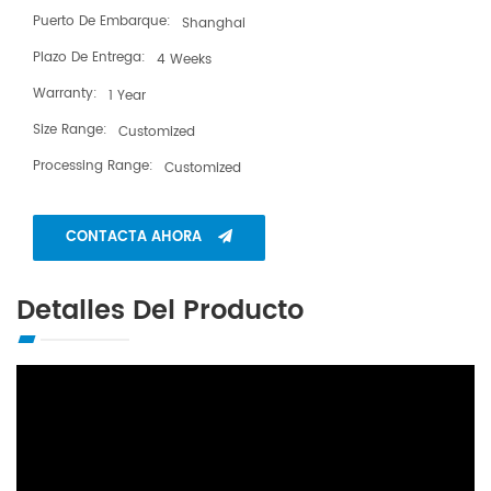
Puerto De Embarque:
Shanghai
Plazo De Entrega:
4 Weeks
Warranty:
1 Year
Size Range:
Customized
Processing Range:
Customized
CONTACTA AHORA
Detalles Del Producto