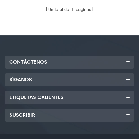
gran diámetro. Después de
configurar el parámetro a
Un total de
1
paginas
través de la pantalla táctil
Delta, el tubo de vidrio se
alimentará y cortará
automáticamente
CONTÁCTENOS
SÍGANOS
ETIQUETAS CALIENTES
SUSCRIBIR