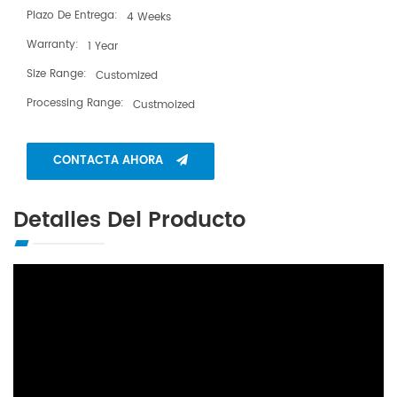
Plazo De Entrega:
4 Weeks
Warranty:
1 Year
Size Range:
Customized
Processing Range:
Custmoized
CONTACTA AHORA
Detalles Del Producto