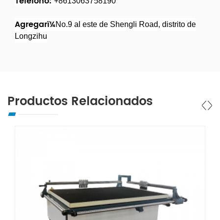
Teléfono:
+8613063758190
Agregarï¼
No.9 al este de Shengli Road, distrito de
Longzihu
Productos Relacionados