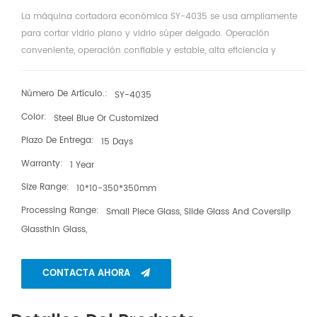
La máquina cortadora económica SY-4035 se usa ampliamente
para cortar vidrio plano y vidrio súper delgado. Operación
conveniente, operación confiable y estable, alta eficiencia y
precisión de corte, larga vida útil de la rueda cortadora.
Número De Artículo.:
SY-4035
Color:
Steel Blue Or Customized
Plazo De Entrega:
15 Days
Warranty:
1 Year
Size Range:
10*10-350*350mm
Processing Range:
Small Piece Glass, Slide Glass And Coverslip
Glassthin Glass,
CONTACTA AHORA