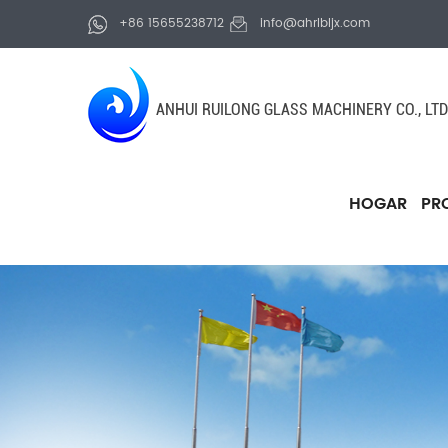
+86 15655238712
info@ahrlbljx.com
ANHUI RUILONG GLASS MACHINERY CO., LTD
HOGAR
PR