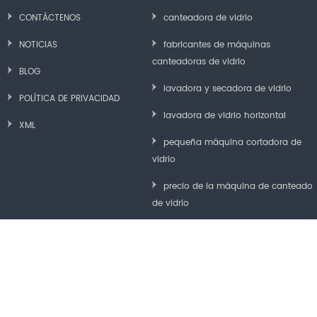
CONTÁCTENOS
canteadora de vidrio
NOTICIAS
fabricantes de máquinas
canteadoras de vidrio
BLOG
lavadora y secadora de vidrio
POLÍTICA DE PRIVACIDAD
lavadora de vidrio horizontal
XML
pequeña máquina cortadora de
vidrio
precio de la máquina de canteado
de vidrio
máquina pulidora de bordes de
vidrio
máquina de limpieza y secado de
vidrio