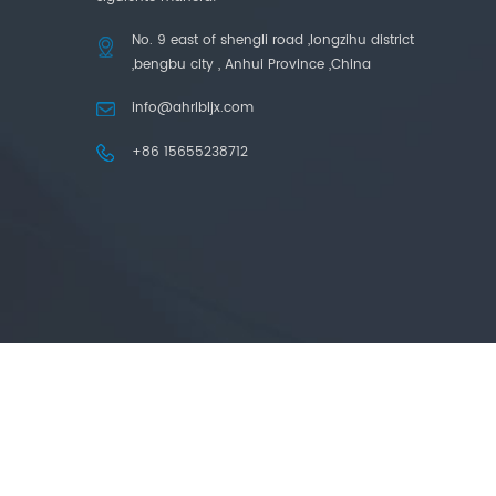
No. 9 east of shengli road ,longzihu district
,bengbu city , Anhui Province ,China
info@ahrlbljx.com
+86 15655238712