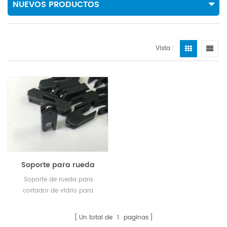
NUEVOS PRODUCTOS
Vista :
Soporte para rueda
cortadora
Soporte de rueda para
cortador de vidrio para
máquina cortadora de vidrio
Ruilong.
Un total de
1
paginas