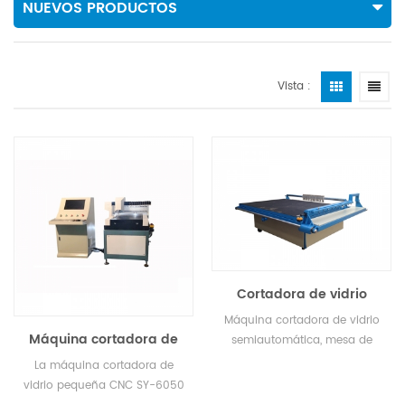
NUEVOS PRODUCTOS
Vista :
Cortadora de vidrio
semiautomática
Máquina cortadora de vidrio
Máquina cortadora de
semiautomática, mesa de
vidrieras
corte de precisión de doble
La máquina cortadora de
puente tipo paso elevado con
vidrio pequeña CNC SY-6050
corte de cuchillas múltiples